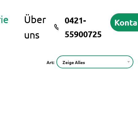
(current)
ie
Über
0421-
Konta
uns
55900725
Zeige Alles